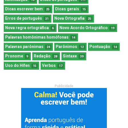
Dicas escrever bem
Dicas gerais
25
15
Erros de português
Nova Ortografia
31
25
Nova regra ortográfica
Novo Acordo Ortográfico
6
19
Palavras homônimas homófonas
14
Palavras parônimas
Parônimos
Pontuação
24
12
14
Pronome
Redação
Sintaxe
9
28
39
Uso do Hífen
Verbos
15
17
Publicidade