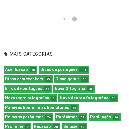
MAIS CATEGORIAS
Acentuação
Dicas de português
16
111
Dicas escrever bem
Dicas gerais
25
15
Erros de português
Nova Ortografia
31
25
Nova regra ortográfica
Novo Acordo Ortográfico
6
19
Palavras homônimas homófonas
14
Palavras parônimas
Parônimos
Pontuação
24
12
14
Pronome
Redação
Sintaxe
9
28
39