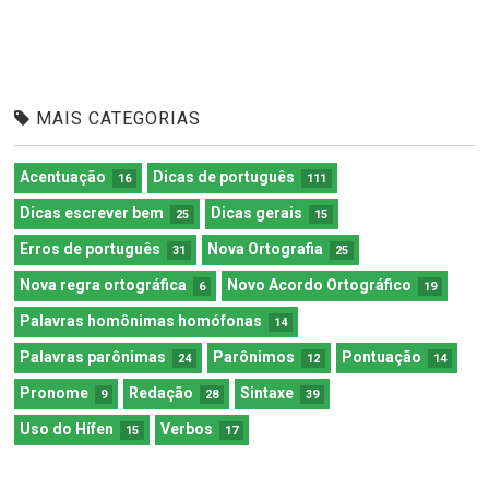
MAIS CATEGORIAS
Acentuação
Dicas de português
16
111
Dicas escrever bem
Dicas gerais
25
15
Erros de português
Nova Ortografia
31
25
Nova regra ortográfica
Novo Acordo Ortográfico
6
19
Palavras homônimas homófonas
14
Palavras parônimas
Parônimos
Pontuação
24
12
14
Pronome
Redação
Sintaxe
9
28
39
Uso do Hífen
Verbos
15
17