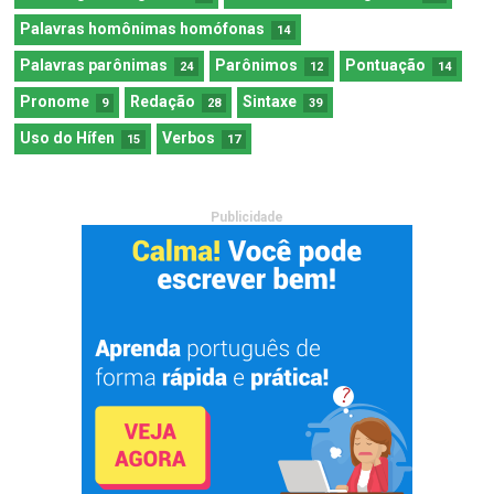
Palavras homônimas homófonas
14
Palavras parônimas
Parônimos
Pontuação
24
12
14
Pronome
Redação
Sintaxe
9
28
39
Uso do Hífen
Verbos
15
17
Publicidade