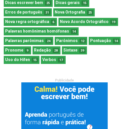
Dicas escrever bem
Dicas gerais
25
15
Erros de português
Nova Ortografia
31
25
Nova regra ortográfica
Novo Acordo Ortográfico
6
19
Palavras homônimas homófonas
14
Palavras parônimas
Parônimos
Pontuação
24
12
14
Pronome
Redação
Sintaxe
9
28
39
Uso do Hífen
Verbos
15
17
Publicidade