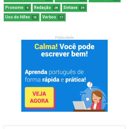
Pronome
Redação
Sintaxe
9
28
39
Uso do Hífen
Verbos
15
17
Publicidade