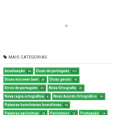
MAIS CATEGORIAS
Acentuação
Dicas de português
16
111
Dicas escrever bem
Dicas gerais
25
15
Erros de português
Nova Ortografia
31
25
Nova regra ortográfica
Novo Acordo Ortográfico
6
19
Palavras homônimas homófonas
14
Palavras parônimas
Parônimos
Pontuação
24
12
14