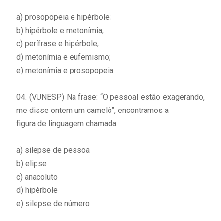
a) prosopopeia e hipérbole;
b) hipérbole e metonímia;
c) perífrase e hipérbole;
d) metonímia e eufemismo;
e) metonímia e prosopopeia.
04. (VUNESP) Na frase: “O pessoal estão exagerando,
me disse ontem um camelô”, encontramos a
figura de linguagem chamada:
a) silepse de pessoa
b) elipse
c) anacoluto
d) hipérbole
e) silepse de número