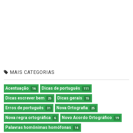
MAIS CATEGORIAS
Acentuação
Dicas de português
16
111
Dicas escrever bem
Dicas gerais
25
15
Erros de português
Nova Ortografia
31
25
Nova regra ortográfica
Novo Acordo Ortográfico
6
19
Palavras homônimas homófonas
14