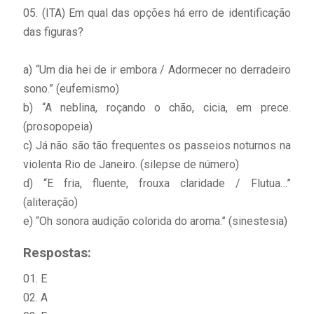
05. (ITA) Em qual das opções há erro de identificação
das figuras?
a) “Um dia hei de ir embora / Adormecer no derradeiro
sono.” (eufemismo)
b) “A neblina, roçando o chão, cicia, em prece.
(prosopopeia)
c) Já não são tão frequentes os passeios noturnos na
violenta Rio de Janeiro. (silepse de número)
d) “E fria, fluente, frouxa claridade / Flutua…”
(aliteração)
e) “Oh sonora audição colorida do aroma.” (sinestesia)
Respostas:
01. E
02. A