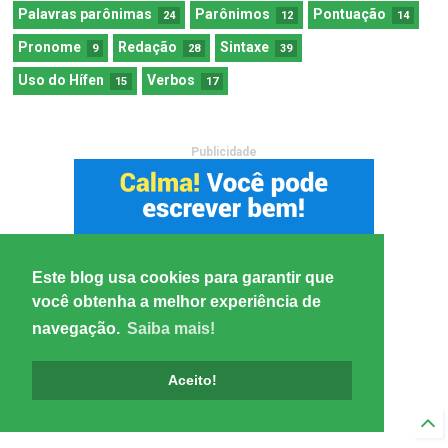
Palavras parônimas
Parônimos
Pontuação
24
12
14
Pronome
Redação
Sintaxe
9
28
39
Uso do Hífen
Verbos
15
17
Publicidade
Este blog usa cookies para garantir que
você obtenha a melhor experiência de
navegação.
Saiba mais!
Aceito!