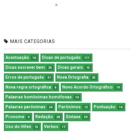
MAIS CATEGORIAS
Acentuação
Dicas de português
16
111
Dicas escrever bem
Dicas gerais
25
15
Erros de português
Nova Ortografia
31
25
Nova regra ortográfica
Novo Acordo Ortográfico
6
19
Palavras homônimas homófonas
14
Palavras parônimas
Parônimos
Pontuação
24
12
14
Pronome
Redação
Sintaxe
9
28
39
Uso do Hífen
Verbos
15
17