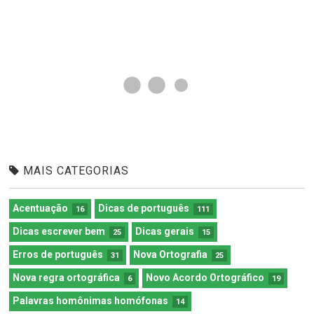
MAIS CATEGORIAS
Acentuação
Dicas de português
16
111
Dicas escrever bem
Dicas gerais
25
15
Erros de português
Nova Ortografia
31
25
Nova regra ortográfica
Novo Acordo Ortográfico
6
19
Palavras homônimas homófonas
14