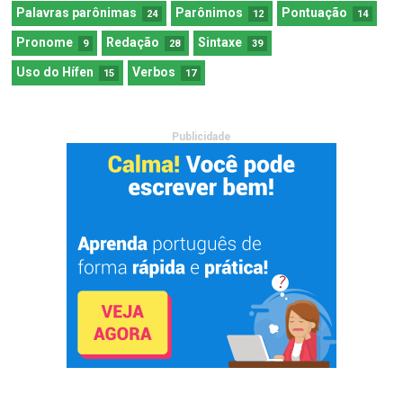
Palavras parônimas
Parônimos
Pontuação
24
12
14
Pronome
Redação
Sintaxe
9
28
39
Uso do Hífen
Verbos
15
17
Publicidade