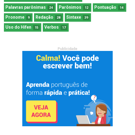
Palavras parônimas
Parônimos
Pontuação
24
12
14
Pronome
Redação
Sintaxe
9
28
39
Uso do Hífen
Verbos
15
17
Publicidade