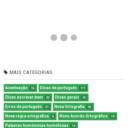
MAIS CATEGORIAS
Acentuação
Dicas de português
16
111
Dicas escrever bem
Dicas gerais
25
15
Erros de português
Nova Ortografia
31
25
Nova regra ortográfica
Novo Acordo Ortográfico
6
19
Palavras homônimas homófonas
14