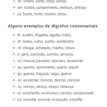
on: ontem, conto, onça, sonsa
um: tumba, cumprimento, nenhum, umbigo
un: fundo, tonto, mundo, untou
Alguns exemplos de dígrafos consonantais
lh: soalho, migalha, agulha, milho
nh: tenho, vinho, sonho, sombrinha
ch: chegar, achatado, macho, chuva
rr: jarro, corrimão, correto, arriscou
ss: massa, passeio, pássaro, assumido
qu: quente, quiromante, quarto, aquilo
gu: gueixa, linguiça, sagui, guerra
sc: ascender, crescer, descer, crescer
sç: cresço, desço, nasço, renasça
xc: excelente, excessivo, exceto, excepcional
xs: exsudar, exsicar, exsucção, exsuflar