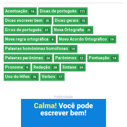
Acentuação
Dicas de português
16
111
Dicas escrever bem
Dicas gerais
25
15
Erros de português
Nova Ortografia
31
25
Nova regra ortográfica
Novo Acordo Ortográfico
6
19
Palavras homônimas homófonas
14
Palavras parônimas
Parônimos
Pontuação
24
12
14
Pronome
Redação
Sintaxe
9
28
39
Uso do Hífen
Verbos
15
17
Publicidade