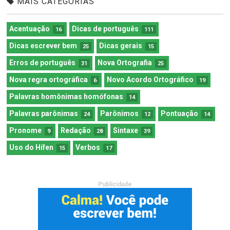
MAIS CATEGORIAS
Acentuação
Dicas de português
16
111
Dicas escrever bem
Dicas gerais
25
15
Erros de português
Nova Ortografia
31
25
Nova regra ortográfica
Novo Acordo Ortográfico
6
19
Palavras homônimas homófonas
14
Palavras parônimas
Parônimos
Pontuação
24
12
14
Pronome
Redação
Sintaxe
9
28
39
Uso do Hífen
Verbos
15
17
Publicidade