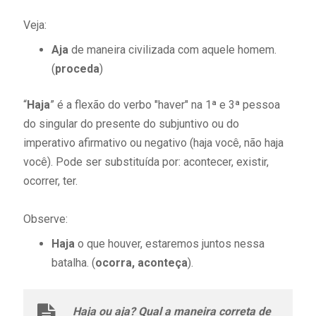
Veja:
Aja
de maneira civilizada com aquele homem.
(
proceda
)
“
Haja
” é a flexão do verbo "haver" na 1ª e 3ª pessoa
do singular do presente do subjuntivo ou do
imperativo afirmativo ou negativo (haja você, não haja
você). Pode ser substituída por: acontecer, existir,
ocorrer, ter.
Observe:
Haja
o que houver, estaremos juntos nessa
batalha. (
ocorra, aconteça
).
Haja ou aja? Qual a maneira correta de