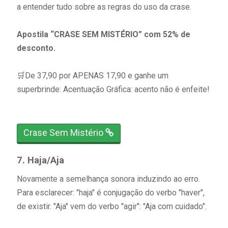
a entender tudo sobre as regras do uso da crase.⠀⠀
Apostila “CRASE SEM MISTÉRIO” com 52% de
desconto.⠀
⠀
⠀⠀
🛒De 37,90 por APENAS 17,90 e ganhe um
superbrinde: Acentuação Gráfica: acento não é enfeite!
⠀
Crase Sem Mistério
7. Haja/Aja
Novamente a semelhança sonora induzindo ao erro.
Para esclarecer: "haja" é conjugação do verbo "haver",
de existir. "Aja" vem do verbo "agir": "Aja com cuidado".