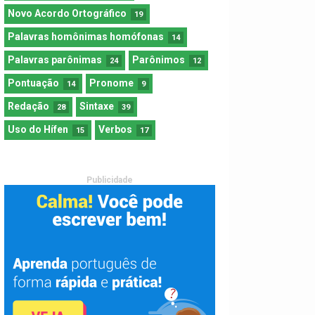
Novo Acordo Ortográfico
19
Palavras homônimas homófonas
14
Palavras parônimas
Parônimos
24
12
Pontuação
Pronome
14
9
Redação
Sintaxe
28
39
Uso do Hífen
Verbos
15
17
Publicidade