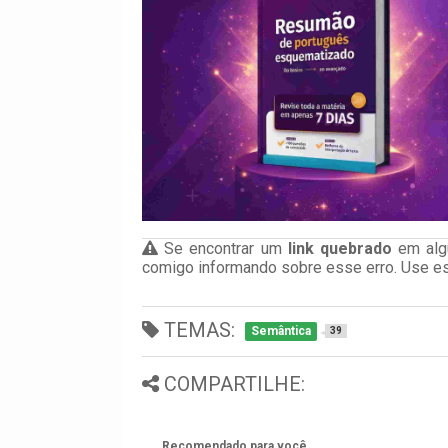
Se encontrar um
link quebrado
em algu
comigo informando sobre esse erro. Use 
TEMAS:
Semântica
39
COMPARTILHE:
Recomendado para você