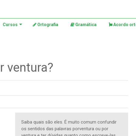
Cursos
Ortografia
Gramática
Acordo ort
r ventura?
Saiba quais são eles. É muito comum confundir
os sentidos das palavras porventura ou por
ventura e ter dúvidas quanto como escreve-las.