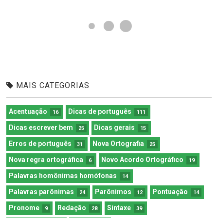
MAIS CATEGORIAS
Acentuação
Dicas de português
16
111
Dicas escrever bem
Dicas gerais
25
15
Erros de português
Nova Ortografia
31
25
Nova regra ortográfica
Novo Acordo Ortográfico
6
19
Palavras homônimas homófonas
14
Palavras parônimas
Parônimos
Pontuação
24
12
14
Pronome
Redação
Sintaxe
9
28
39