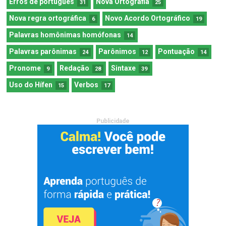
Erros de português
Nova Ortografia
31
25
Nova regra ortográfica
Novo Acordo Ortográfico
6
19
Palavras homônimas homófonas
14
Palavras parônimas
Parônimos
Pontuação
24
12
14
Pronome
Redação
Sintaxe
9
28
39
Uso do Hífen
Verbos
15
17
Publicidade