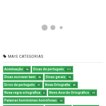
MAIS CATEGORIAS
Acentuação
Dicas de português
16
111
Dicas escrever bem
Dicas gerais
25
15
Erros de português
Nova Ortografia
31
25
Nova regra ortográfica
Novo Acordo Ortográfico
6
19
Palavras homônimas homófonas
14