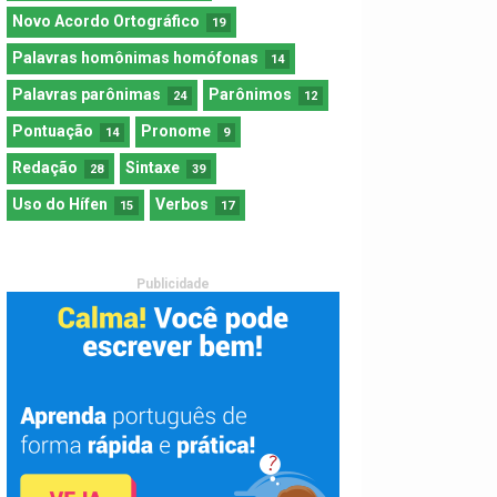
Novo Acordo Ortográfico
19
Palavras homônimas homófonas
14
Palavras parônimas
Parônimos
24
12
Pontuação
Pronome
14
9
Redação
Sintaxe
28
39
Uso do Hífen
Verbos
15
17
Publicidade