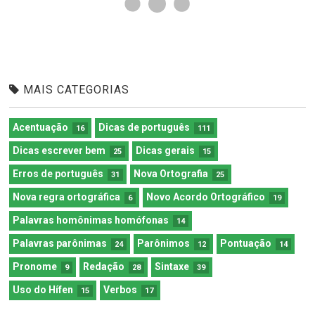
MAIS CATEGORIAS
Acentuação
Dicas de português
16
111
Dicas escrever bem
Dicas gerais
25
15
Erros de português
Nova Ortografia
31
25
Nova regra ortográfica
Novo Acordo Ortográfico
6
19
Palavras homônimas homófonas
14
Palavras parônimas
Parônimos
Pontuação
24
12
14
Pronome
Redação
Sintaxe
9
28
39
Uso do Hífen
Verbos
15
17