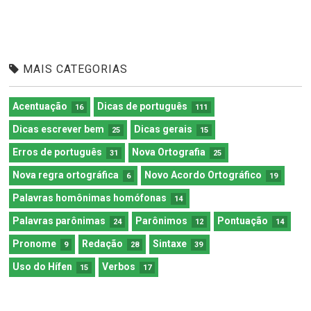
MAIS CATEGORIAS
Acentuação
Dicas de português
16
111
Dicas escrever bem
Dicas gerais
25
15
Erros de português
Nova Ortografia
31
25
Nova regra ortográfica
Novo Acordo Ortográfico
6
19
Palavras homônimas homófonas
14
Palavras parônimas
Parônimos
Pontuação
24
12
14
Pronome
Redação
Sintaxe
9
28
39
Uso do Hífen
Verbos
15
17