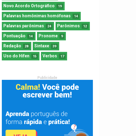
Novo Acordo Ortográfico
19
Palavras homônimas homófonas
14
Palavras parônimas
Parônimos
24
12
Pontuação
Pronome
14
9
Redação
Sintaxe
28
39
Uso do Hífen
Verbos
15
17
Publicidade