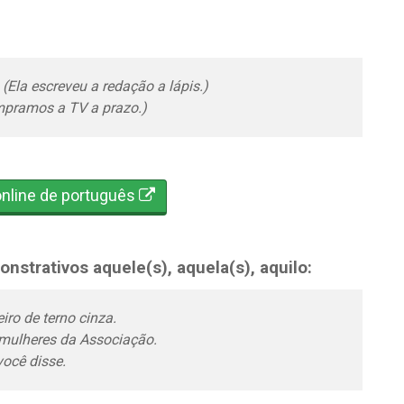
 (Ela escreveu a redação a lápis.)
mpramos a TV a prazo.)
online de português
strativos aquele(s), aquela(s), aquilo:
iro de terno cinza.
 mulheres da Associação.
você disse.