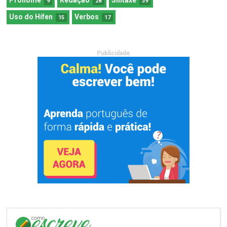
9
28
39
Uso do Hífen
Verbos
15
17
Publicidade