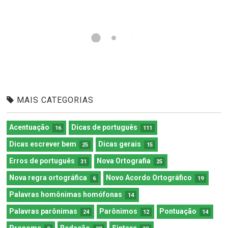
MAIS CATEGORIAS
Acentuação
Dicas de português
16
111
Dicas escrever bem
Dicas gerais
25
15
Erros de português
Nova Ortografia
31
25
Nova regra ortográfica
Novo Acordo Ortográfico
6
19
Palavras homônimas homófonas
14
Palavras parônimas
Parônimos
Pontuação
24
12
14
Pronome
Redação
Sintaxe