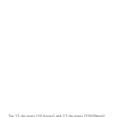
De 13 de maio (10 horas) até 27 de maio (23h59min).