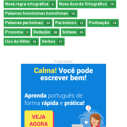
Nova regra ortográfica
Novo Acordo Ortográfico
6
19
Palavras homônimas homófonas
14
Palavras parônimas
Parônimos
Pontuação
24
12
14
Pronome
Redação
Sintaxe
9
28
39
Uso do Hífen
Verbos
15
17
Publicidade