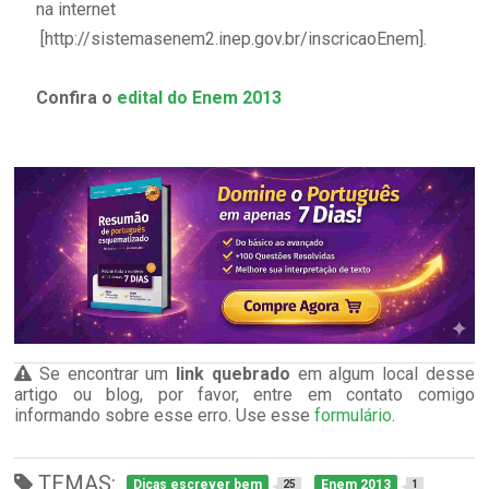
na internet
[http://sistemasenem2.inep.gov.br/inscricaoEnem].
Confira o
edital do Enem 2013
Se encontrar um
link quebrado
em algum local desse
artigo ou blog, por favor, entre em contato comigo
informando sobre esse erro. Use esse
formulário
.
TEMAS:
Dicas escrever bem
Enem 2013
25
1