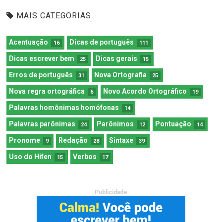
MAIS CATEGORIAS
Acentuação
Dicas de português
16
111
Dicas escrever bem
Dicas gerais
25
15
Erros de português
Nova Ortografia
31
25
Nova regra ortográfica
Novo Acordo Ortográfico
6
19
Palavras homônimas homófonas
14
Palavras parônimas
Parônimos
Pontuação
24
12
14
Pronome
Redação
Sintaxe
9
28
39
Uso do Hífen
Verbos
15
17
Publicidade