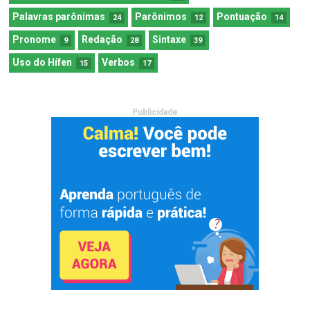
Palavras parônimas
Parônimos
Pontuação
24
12
14
Pronome
Redação
Sintaxe
9
28
39
Uso do Hífen
Verbos
15
17
Publicidade