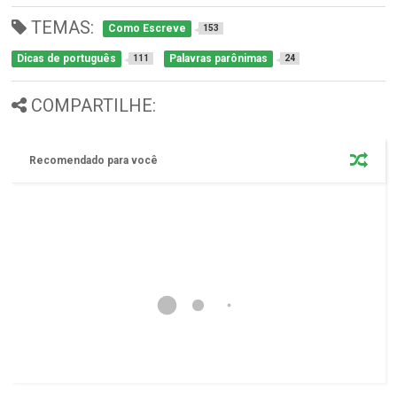
TEMAS:
Como Escreve
153
Dicas de português
Palavras parônimas
111
24
COMPARTILHE:
Recomendado para você