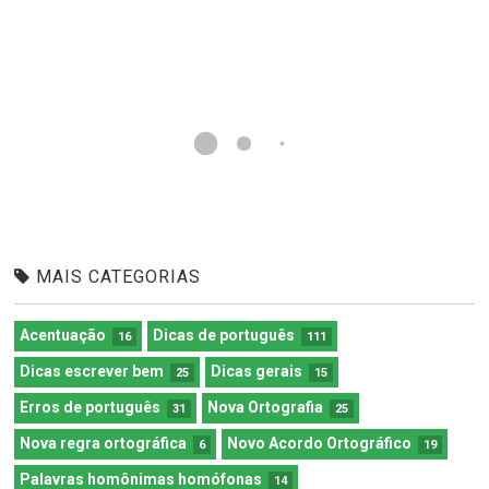
MAIS CATEGORIAS
Acentuação
Dicas de português
16
111
Dicas escrever bem
Dicas gerais
25
15
Erros de português
Nova Ortografia
31
25
Nova regra ortográfica
Novo Acordo Ortográfico
6
19
Palavras homônimas homófonas
14