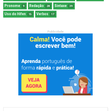
Pronome
Redação
Sintaxe
9
28
39
Uso do Hífen
Verbos
15
17
Publicidade