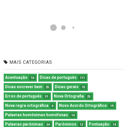
MAIS CATEGORIAS
Acentuação
Dicas de português
16
111
Dicas escrever bem
Dicas gerais
25
15
Erros de português
Nova Ortografia
31
25
Nova regra ortográfica
Novo Acordo Ortográfico
6
19
Palavras homônimas homófonas
14
Palavras parônimas
Parônimos
Pontuação
24
12
14