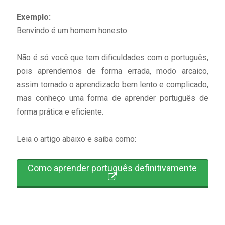
Exemplo:
Benvindo é um homem honesto.
Não é só você que tem dificuldades com o português,
pois aprendemos de forma errada, modo arcaico,
assim tornado o aprendizado bem lento e complicado,
mas conheço uma forma de aprender português de
forma prática e eficiente.
Leia o artigo abaixo e saiba como:
Como aprender português definitivamente