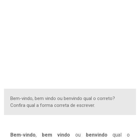
Bem-vindo, bem vindo ou benvindo qual o correto?
Confira qual a forma correta de escrever.
Bem-vindo
,
bem vindo
ou
benvindo
qual o