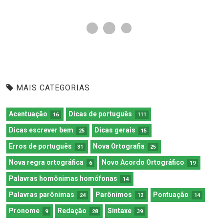
MAIS CATEGORIAS
Acentuação
Dicas de português
16
111
Dicas escrever bem
Dicas gerais
25
15
Erros de português
Nova Ortografia
31
25
Nova regra ortográfica
Novo Acordo Ortográfico
6
19
Palavras homônimas homófonas
14
Palavras parônimas
Parônimos
Pontuação
24
12
14
Pronome
Redação
Sintaxe
9
28
39