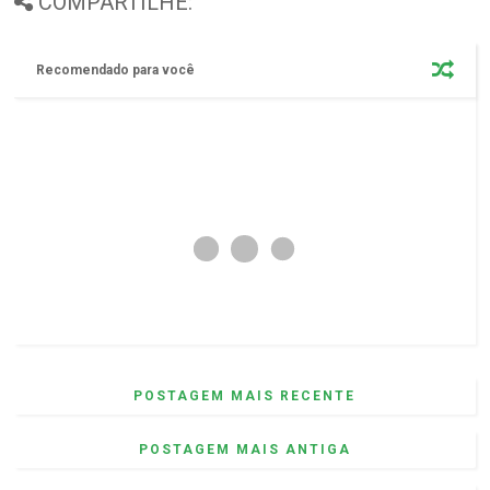
COMPARTILHE:
Recomendado para você
POSTAGEM MAIS RECENTE
POSTAGEM MAIS ANTIGA