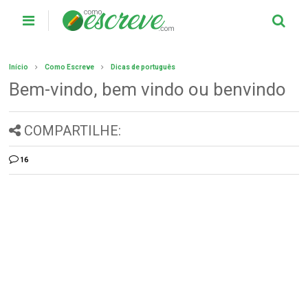
Início
Como Escreve
Dicas de português
Bem-vindo, bem vindo ou benvindo
COMPARTILHE:
16