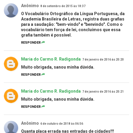
Anônimo
8 de setembro de 2015 às 18:37
O Vocabulário Ortográfico da Língua Portuguesa, da
Academia Brasileira de Letras, registra duas grafias
para a saudação: "bem-vindo" e "benvindo". Como o
vocabulário tem força de lei, concluímos que essa
grafia também é possível.
RESPONDER
Maria do Carmo R. Radigonda
7 de janeiro de 2016 às 20:20
Muito obrigada, sanou minha dúvida.
RESPONDER
Maria do Carmo R. Radigonda
7 de janeiro de 2016 às 20:21
Muito obrigada, sanou minha dúvida.
RESPONDER
Anônimo
6 de outubro de 2018 às 06:56
Quanta placa errada nas entradas de cidades!!!