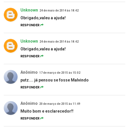
Unknown
24 de maio de 2014 às 18:42
Obrigado,valeu a ajuda!
RESPONDER
Unknown
24 de maio de 2014 às 18:42
Obrigado,valeu a ajuda!
RESPONDER
Anônimo
17 de março de 2015 às 15:02
putz.... já pensou se fosse Malvindo
RESPONDER
Anônimo
20 de março de 2015 às 11:49
Muito bom e esclarecedor!!
RESPONDER