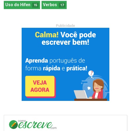
Uso do Hífen
Verbos
15
17
Publicidade